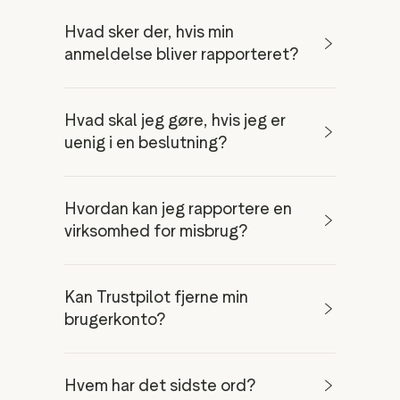
Hvad sker der, hvis min
anmeldelse bliver rapporteret?
Hvad skal jeg gøre, hvis jeg er
uenig i en beslutning?
Hadtale eller diskriminerende
Hvordan kan jeg rapportere en
indhold: indhold, der er negativt
virksomhed for misbrug?
rettet mod personer eller en
gruppe af personer, ud fra hvem
de er, for eksempel religion,
Kan Trustpilot fjerne min
etnicitet, nationalitet, race,
brugerkonto?
hudfarve, afstamning, køn eller
andre identitetsfaktorer
Terrorisme: indhold, der roser,
Hvem har det sidste ord?
støtter eller repræsenterer