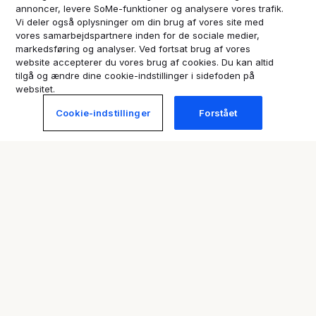
gøre med din oplevelse, herunder
annoncer, levere SoMe-funktioner og analysere vores trafik.
uautoriserede reklamer,
Vi deler også oplysninger om din brug af vores site med
kampagnekoder og opfordring til
vores samarbejdspartnere inden for de sociale medier,
markedsføring og analyser. Ved fortsat brug af vores
handling
website accepterer du vores brug af cookies. Du kan altid
Udelukkende at promovere et
tilgå og ændre dine cookie-indstillinger i sidefoden på
politisk, religiøst eller etisk
websitet.
synspunkt, herunder anmeldelser,
Cookie-indstillinger
Forstået
der udelukkende handler om
emner, der er aktuelle i nyhederne
eller på sociale medier, fremfor
om feedback på en reel
oplevelse
Promovering af svindel, herunder
økonomisk svindel såsom "tjen
mange penge hurtigt"-ordninger,
tilbud om incitamenter for at
skrive anmeldelser samt clickbait-
indhold
Promovering af spam, herunder