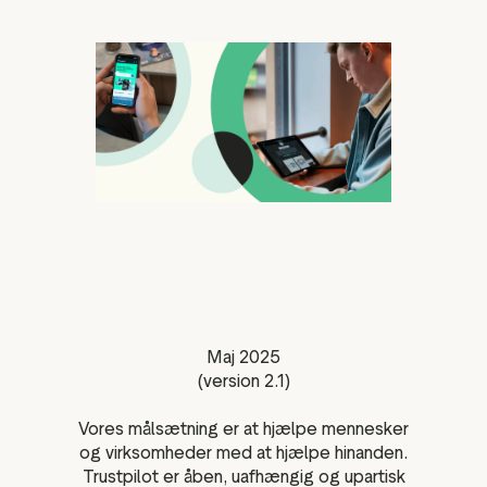
ation
executive teams
 policy
very policy
hics
 association
eference
f matters
Maj 2025
r the board
(version 2.1)
ment of Reasons
Vores målsætning er at hjælpe mennesker
og virksomheder med at hjælpe hinanden.
Trustpilot er åben, uafhængig og upartisk