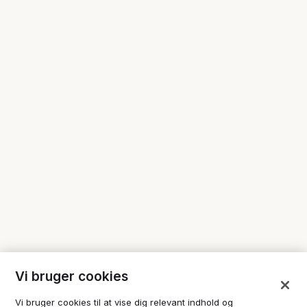
Promovering af en anden
Vi bruger cookies
virksomhed eller et andet
produkt, som ikke har noget at
Vi bruger cookies til at vise dig relevant indhold og